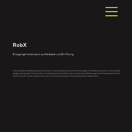
RobX
Einzigartige Kombination aus Palletierer und Bin-Picking.
Unser modulares Palettierbaukasten-System passt sich optimal an alle dynamischen Anforderungen Ihrer Palettierprozesse an. Es unterstützt alle
gängigen Ladungsträger. Das System lässt sich dabei einfach auf Ihren Bedarf anpassen. Die intuitive Bedienung ganz ohne Programmierkenntnisse
macht das System zu einem starken Partner, der sich schnell und reibungslos in Ihren Arbeitsprozess integrieren lässt.