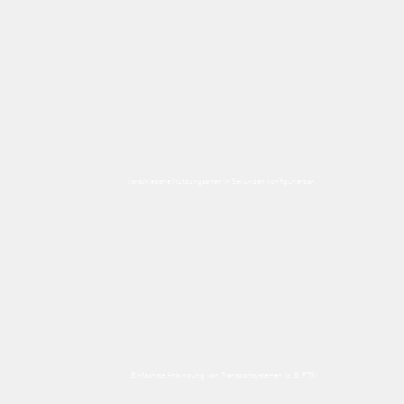
Verschiedene Nutzungsarten in Sekunden konfigurierbar
Einfachste Anbindung von Transportsystemen (z. B. FTS)