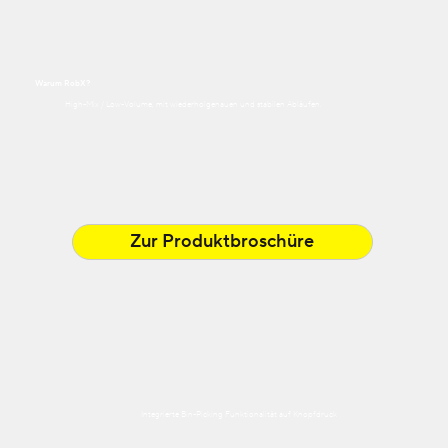
Warum RobX?
High-Mix / Low-Volume, mit wiederholgenauen und stabilen Abläufen.
Zur Produktbroschüre
Integrierte Bin-Picking Funktionalität auf Knopfdruck