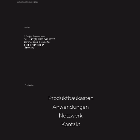
© ROBXCON.COM 2026
Kontakt
info@robxcon.com
Tel.: +49 (0) 7335 949 929-9
Bertha-Benz-Straße 14
89188 Merklingen
Germany
Navigation
Produktbaukasten
Anwendungen
Netzwerk
Kontakt