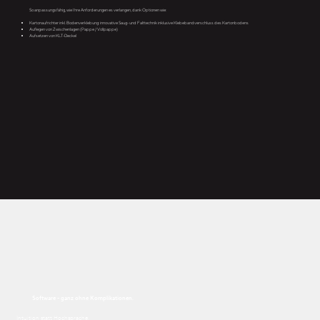
So anpassungsfähig, wie Ihre Anforderungen es verlangen, dank Optionen wie:
Kartonaufrichter inkl. Bodenverklebung: innovative Saug- und Falttechnik inklusive Klebebandverschluss des Kartonbodens
Auflegen von Zwischenlagen (Pappe / Vollpappe)
Aufsetzen von KLT-Deckel
Software - ganz ohne Komplikationen.
Intuition statt Hochsprache.